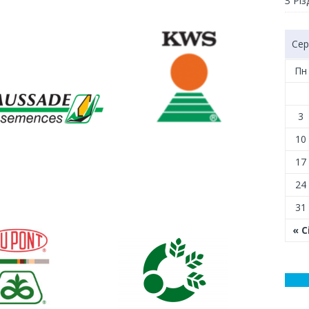
З Рі
Сер
Пн
3
10
17
24
31
« С