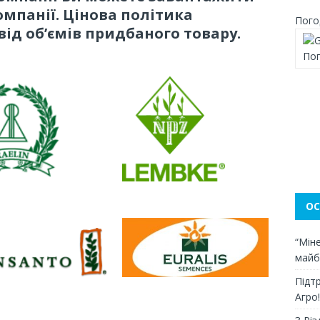
омпанії. Цінова політика
Пого
від об’ємів придбаного товару.
Пог
ОС
“Міне
майб
Підт
Агро!