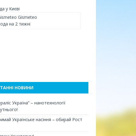
да у Києві
Gismeteo
ода на 2 тижні
ТАННІ НОВИНИ
раліс Україна” – нанотехнології
утнього!
римай Українське насіння – обирай Рост