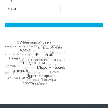
31
« Січ