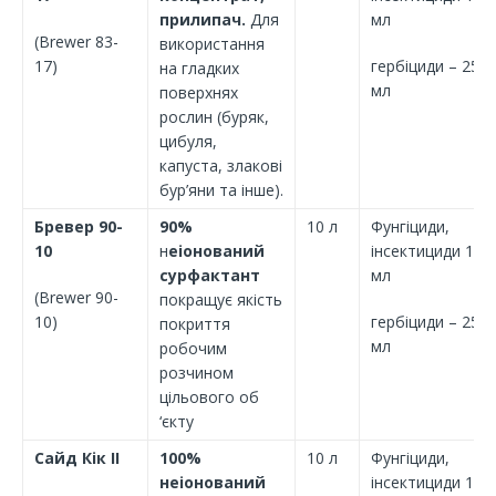
прилипач.
Для
мл
(Brewer 83-
використання
17)
гербіциди – 250
на гладких
мл
поверхнях
рослин (буряк,
цибуля,
капуста, злакові
бур’яни та інше).
Бревер 90-
90%
10 л
Фунгіциди,
10
н
еіонований
інсектициди 100
сурфактант
мл
(Brewer 90-
покращує якість
10)
гербіциди – 250
покриття
мл
робочим
розчином
цільового об
‘єкту
Сайд Кік
II
100%
10 л
Фунгіциди,
неіонований
інсектициди 100