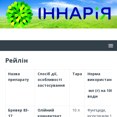
Рейлін
Назва
Спосіб дії,
Тара
Норма
препарату
особливості
використання,
застосування
мл (г) на 100 л
води
Бревер 83-
Олійний
10 л
Фунгіциди,
17
концентрат,
інсектициди 100