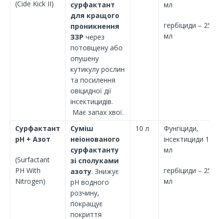
(Cide Kick II)
сурфактант
мл
для кращого
гербіциди – 250
проникнення
мл
ЗЗР
через
потовщену або
опушену
кутикулу рослин
та посилення
овіцидної дії
інсектицидів.
Має запах хвої.
Сурфактант
Суміш
10 л
Фунгіциди,
рН + Азот
неіонованого
інсектициди 100
сурфактанту
мл
(Surfactant
зі сполуками
PH With
гербіциди – 250
азоту
. Знижує
Nitrogen)
мл
рН водного
розчину,
покращує
покриття