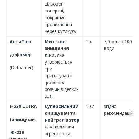
цільової
поверхні,
покращує
проникнення
через кутикулу
АнтиПіна
Миттєве
1 л
7,5 мл на 100 л
знищення
води
дефомер
піни,
яка
утворюється
(Defoamer)
при
приготуванні
робочих
розчинів деяких
ЗЗР.
F-239 ULTRA
Суперсильний
10 л
згідно
очищувач та
рекомендацій
(очищувач
нейтралізатор
для промивки
Ф-239
агрегатів та